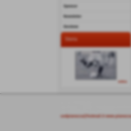
Sponsor
Newsletter
Gestione
Storia
entra
U.S.D. PIANEZZA
Via Ferrari 3 10044 - PIANEZZA (TORIN
Tel. 0119783414 Fax 0119783414
usdpianezza@hotmail.it
www.pianezzac