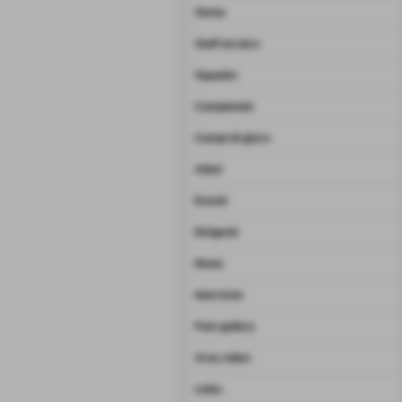
Storia
Staff tecnico
Squadre
Campionati
Campi di gioco
Atleti
Eventi
Dirigenti
News
Interviste
Foto gallery
Area video
Links