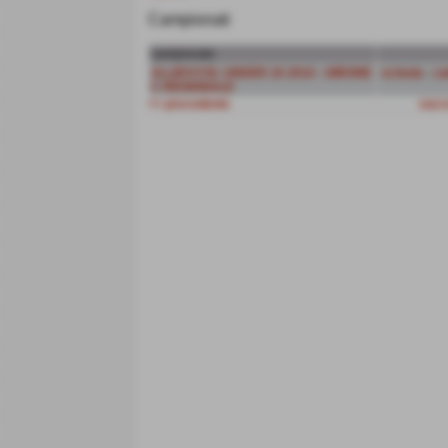
Campionati
campionato
ALLIEVI F.B. UNDER 16 2010 - GIRONE
scheda
-
ca
C REGIONALE
<< precedente
succ