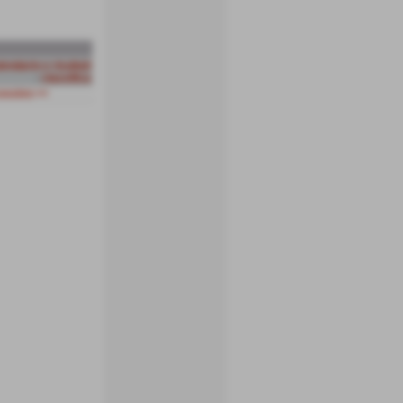
lendario e risultati
-
classifica
essivo >>