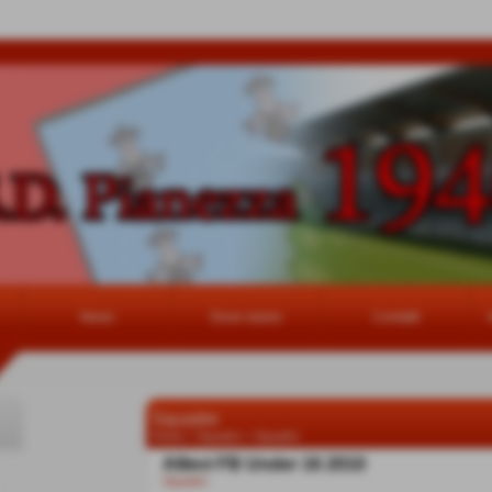
News
Dove siamo
Contatti
Squadre
Home
>
Squadre
>
Squadre
Allievi FB Under 16 2010
Squadre