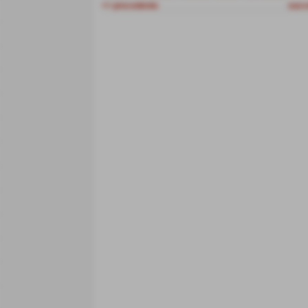
<< precedente
succ