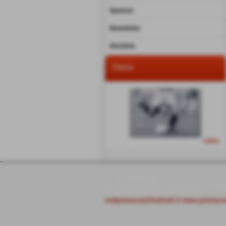
Sponsor
Newsletter
Gestione
Storia
entra
U.S.D. PIANEZZA
Via Ferrari 3 10044 - PIANEZZA (TORIN
Tel. 0119783414 Fax 0119783414
usdpianezza@hotmail.it
www.pianezzac