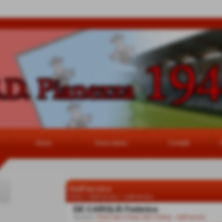
News
Dove siamo
Contatti
Staff tecnico
Home
>
Staff tecnico
>
staff tecnico
DE CAROLIS Federico
Squadra:
Primi Calci 2°Anno 2017 Zofrea
-
staff tecnico