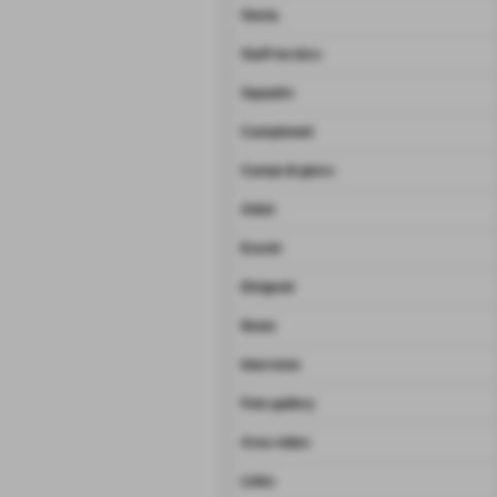
Storia
Staff tecnico
Squadre
Campionati
Campi di gioco
Atleti
Eventi
Dirigenti
News
Interviste
Foto gallery
Area video
Links