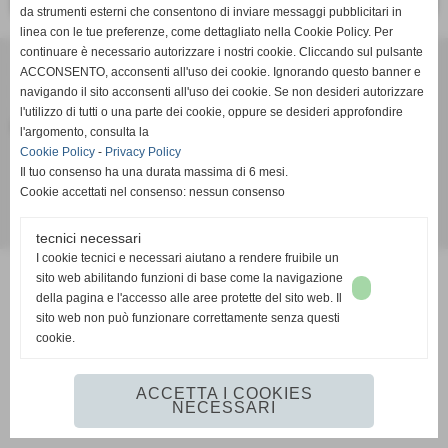
<< PRECEDENTE
SUCCESSIVO >>
da strumenti esterni che consentono di inviare messaggi pubblicitari in
linea con le tue preferenze, come dettagliato nella Cookie Policy. Per
continuare è necessario autorizzare i nostri cookie. Cliccando sul pulsante
U.S.D. PIANEZZA
ACCONSENTO, acconsenti all'uso dei cookie. Ignorando questo banner e
Via Ferrari 3 10044 - PIANEZZA (TORINO)
navigando il sito acconsenti all'uso dei cookie. Se non desideri autorizzare
Tel. 0119783414 Fax 0119783414
l'utilizzo di tutti o una parte dei cookie, oppure se desideri approfondire
usdpianezza@hotmail.it
www.pianezzacalcio.it
l'argomento, consulta la
Cookie Policy
-
Privacy Policy
Il tuo consenso ha una durata massima di 6 mesi.
Privacy Policy
-
Cookie Policy
Cookie accettati nel consenso: nessun consenso
Realizzazione siti web www.sitoper.it
tecnici necessari
I cookie tecnici e necessari aiutano a rendere fruibile un
sito web abilitando funzioni di base come la navigazione
della pagina e l'accesso alle aree protette del sito web. Il
sito web non può funzionare correttamente senza questi
cookie.
ACCETTA I COOKIES
NECESSARI